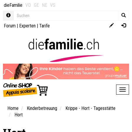
dieFamilie
VD
GE
NE
VS
Forum
|
Experten
|
Tarife
Toggl
Home
Kinderbetreuung
Krippe - Hort - Tagesstätte
Hort