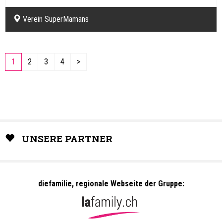
Verein SuperMamans
1
2
3
4
>
UNSERE PARTNER
diefamilie, regionale Webseite der Gruppe: