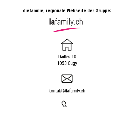
diefamilie, regionale Webseite der Gruppe:
Dailles 10
1053 Cugy
kontakt@lafamily.ch
044 350 21 17
Powered by
quicksite
|
Impressum
|
Kontakt
|
Ueber uns ?
|
Insertionsmöglichkeiten