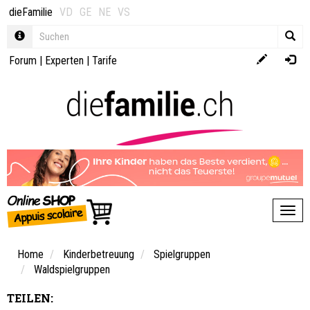
dieFamilie
VD
GE
NE
VS
Forum
|
Experten
|
Tarife
Toggl
Home
Kinderbetreuung
Spielgruppen
Waldspielgruppen
TEILEN: