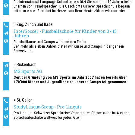
Die International Language School unterstützt Sie seit bald 10 Jahren beim
Erlernen von Fremdsprachen. Die Geschichte unserer Sprachschule begann
mit dem ersten Standort im Herzen von Bern. Heute zählen wir noch vier
weitere Standorte in Basel, Zürich, Aarau und St. Gallen dazu.
Die Kurse werden ausschliesslich als Tagesschulangebote an unseren
> Zug, Zürich und Basel
Standorten durchgeführt. Die ILS stellt weder Unterkünfte noch
InterSoccer - Fussballschule für Kinder von 3 - 13
Unterbringungsmöglichkeiten bei Gastfamilien zur Verfügung. Dies gilt für
Jahren
alle Standorte.
Fussballkurse und Camps während den Ferien
Seit mehr als sieben Jahren bieten wir Kurse und Camps in der ganzen
Schweiz an.
Unser Angebot erstreckt sich dabei auf Camps und Kurse für Jungs und
Mädchen von 3 bis 13 Jahren.
> Rickenbach
MS Sports AG
Seit der Gründung von MS Sports im Jahr 2007 haben bereits über
170'000 Kinder und Jugendliche an unseren Camps teilgenommen.
Ob Fußball, Reiten, Tanzen, Racketsport, Ski, Snowboard, Biken, Polysport,
Outdoor-Abenteuer oder sogar Gaming & Sport – bei MS Sports erwartet
die Kinder ein unvergessliches Erlebnis voller Bewegung, Spass, neuer
> St. Gallen
Freundschaften und sportlicher Herausforderungen.
StudyLingua Group - Pro Linguis
Pro Linguis - Schweizer Sprachreise-Veranstalter. Sprachkurse im Ausland,
Kinder und Jugendliche in der ganzen Schweiz sollen ihre Schulferien
Sprachaufenthalte weltweit für jedes Alter.
sinnvoll, lehrreich und voller Bewegung sowie Spaß verbringen können.
Gleichzeitig möchten wir die Eltern unterstützen – deshalb organisieren wir
jedes Jahr mehr als 400 Sportcamps. Wir danken für das große Vertrauen
und freuen uns, dass wir im Jahr 2025 insgesamt 18'918 Kinder und