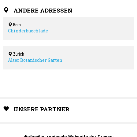
Jugendliche bewegen und zum Lachen bringen durften – ein neuer
Teilnehmerrekord!
ANDERE ADRESSEN
Bern
Chinderbuechlade
Zürich
Alter Botanischer Garten
UNSERE PARTNER
diefamilie, regionale Webseite der Gruppe: