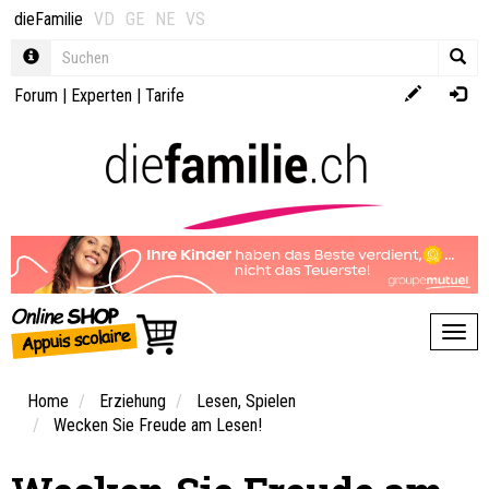
dieFamilie
VD
GE
NE
VS
Forum
|
Experten
|
Tarife
Toggl
Home
Erziehung
Lesen, Spielen
Wecken Sie Freude am Lesen!