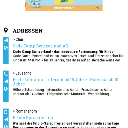
ADRESSEN
> Chur
Code Camp Switzerland AG
Code Camp Switzerland - das innovative Feriencamp für Kinder
Code Camp Switzerland ist ein innovatives Ferien- und Freizeitangebot für
Kinder im Alter von 7 bis 13 Jahren, das ihnen auf spielerische Weise den
Einstieg in die Welt des Programmierens ermöglicht.
Dreitägige Ferienkurse für Kinder, um Programmieren / Codieren zu lernen,
> Lausanne
ihr eigenes Videospiel zu erstellen und neue Freundinnen und Freunde zu
Ecole Lémania - Internat ab 15 Jahre - Externat ab 10
finden!
Jahre
Höhere Schulbildung - Internationales Abitur - Französisches Abitur --
Die Kurse finden während der Schulferien statt. Ziel ist es, Kindern einen
Internat ab 14 Jahren - Eidgenössische Maturität - Weiterbildung
kreativen Umgang mit neuen Technologien zu vermitteln.
> Romanshorn
Filolo Sprachferien
Wir sind die Filolo-Sprachferien und veranstalten mehrsprachige
Feriencamps in der Schweiz – so quirlig, bunt und lebendig wie