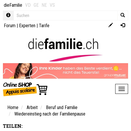
dieFamilie
VD
GE
NE
VS
Forum
|
Experten
|
Tarife
Toggl
Home
Arbeit
Beruf und Familie
Wiedereinstieg nach der Familienpause
TEILEN: