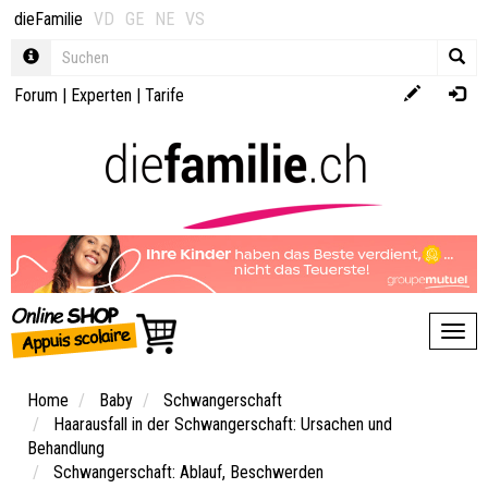
dieFamilie
VD
GE
NE
VS
Forum
|
Experten
|
Tarife
Toggl
Home
Baby
Schwangerschaft
Haarausfall in der Schwangerschaft: Ursachen und
Behandlung
Schwangerschaft: Ablauf, Beschwerden