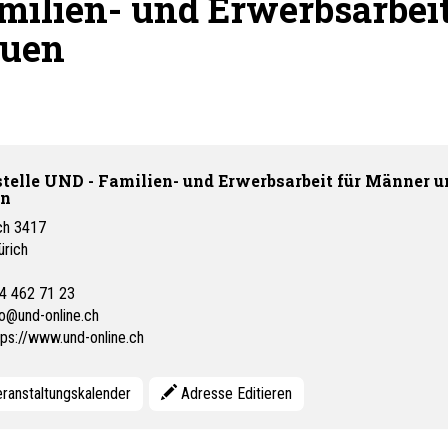
milien- und Erwerbsarbei
auen
telle UND - Familien- und Erwerbsarbeit für Männer u
en
ch 3417
ürich
4 462 71 23
fo@und-online.ch
tps://www.und-online.ch
ranstaltungskalender
Adresse Editieren