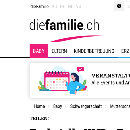
dieFamilie
VD
GE
NE
VS
BABY
ELTERN
KINDERBETREUUNG
ERZ
VERANSTALT
Alle Events und A
Home
Baby
Schwangerschaft
Mutterscha
TEILEN: