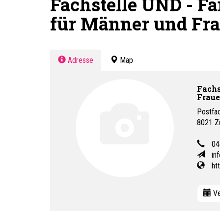
Fachstelle UND - Fa
für Männer und Fr
Adresse
Map
Fachs
Frau
Postfa
8021
Z
04
in
ht
Ve