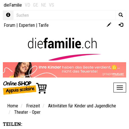
dieFamilie
VD
GE
NE
VS
Forum
|
Experten
|
Tarife
Toggl
Home
Freizeit
Aktivitäten für Kinder und Jugendliche
Theater - Oper
TEILEN: