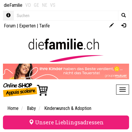
dieFamilie
VD
GE
NE
VS
Forum
|
Experten
|
Tarife
Toggl
Home
Baby
Kinderwunsch & Adoption
Unsere Lieblingsadressen