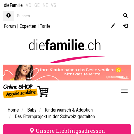
dieFamilie
VD
GE
NE
VS
Forum
|
Experten
|
Tarife
Toggl
Home
Baby
Kinderwunsch & Adoption
Das Elternprojekt in der Schweiz gestalten
Unsere Lieblingsadressen