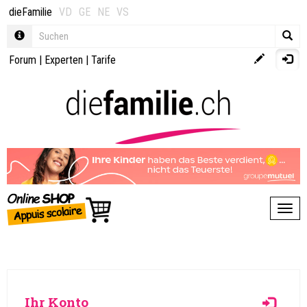
dieFamilie
VD
GE
NE
VS
Forum
|
Experten
|
Tarife
Toggl
Ihr Konto